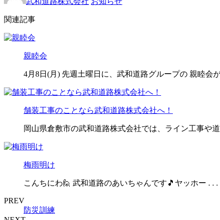
武和道路株式会社
お知らせ
関連記事
親睦会
4月8日(月) 先週土曜日に、武和道路グループの 親睦会
舗装工事のことなら武和道路株式会社へ！
岡山県倉敷市の武和道路株式会社では、ライン工事や道
梅雨明け
こんちにわ🙋 武和道路のあいちゃんです🎵ヤッホー . . .
PREV
防災訓練
NEXT